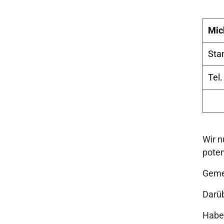
Mic
Sta
Tel.
Wir n
poten
Gemei
Darüb
Haben