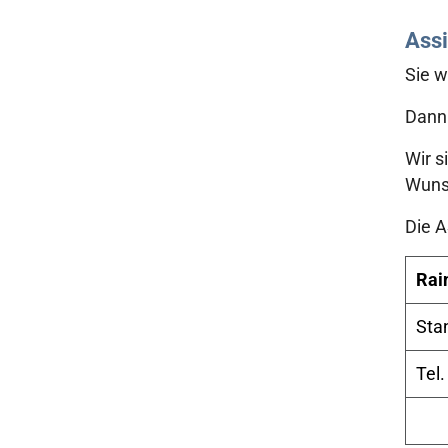
Assi
Sie w
Dann 
Wir s
Wunsc
Die A
Rai
Sta
Tel.