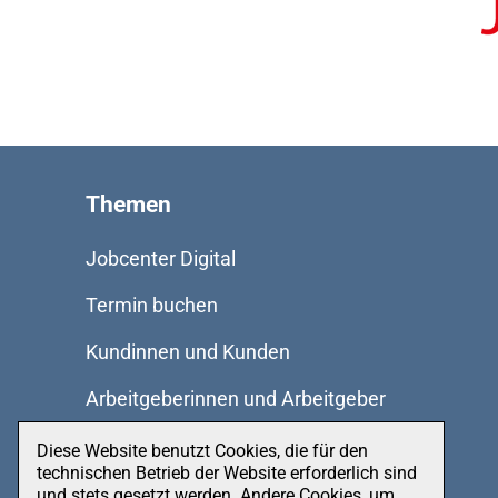
Themen
Jobcenter Digital
Termin buchen
Kundinnen und Kunden
Arbeitgeberinnen und Arbeitgeber
JBA Dithmarschen
Diese Website benutzt Cookies, die für den
technischen Betrieb der Website erforderlich sind
Bildung und Teilhabe
und stets gesetzt werden. Andere Cookies, um