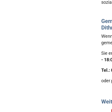
sozia
Geme
Dit
Wenn 
gemei
Sie e
- 18:
Tel.:
oder 
Weit