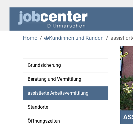
Zum Hauptinhalt springen
Zum Seitenfooter springen
Sie sind hier:
Home
Kundinnen und Kunden
assistier
Grundsicherung
Beratung und Vermittlung
(current)
assistierte Arbeitsvermittlung
Standorte
AS
Öffnungszeiten