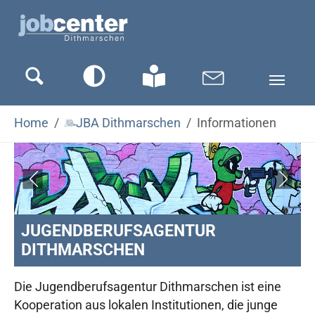
Zum Hauptinhalt springen
Zum Seitenfooter springen
Sie sind hier:
Home
JBA Dithmarschen
Informationen
JUGENDBERUFSAGENTUR
DITHMARSCHEN
Die Jugendberufsagentur Dithmarschen ist eine
Kooperation aus lokalen Institutionen, die junge