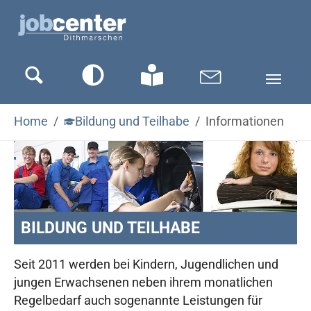
Zum Hauptinhalt springen
Zum Seitenfooter springen
Sie sind hier:
Home
Bildung und Teilhabe
Informationen
BILDUNG UND TEILHABE
Seit 2011 werden bei Kindern, Jugendlichen und
jungen Erwachsenen neben ihrem monatlichen
Regelbedarf auch sogenannte Leistungen für